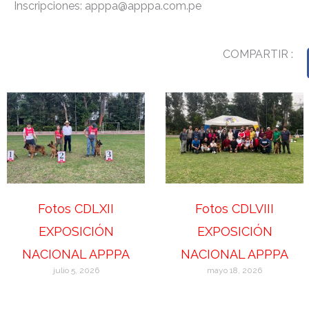
Inscripciones:
apppa@apppa.com.pe
COMPARTIR :
Fotos CDLXII
Fotos CDLVIII
EXPOSICIÓN
EXPOSICIÓN
NACIONAL APPPA
NACIONAL APPPA
julio 5, 2026
mayo 18, 2026