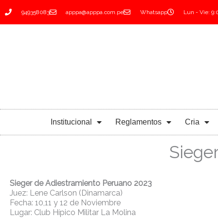
Ir
949358083
apppa@apppa.com.pe
Whatsapp
Lun - Vie: 9
al
contenido
Institucional
Reglamentos
Cria
Siege
Sieger de Adiestramiento Peruano 2023
Juez: Lene Carlson (Dinamarca)
Fecha: 10,11 y 12 de Noviembre
Lugar: Club Hípico Militar La Molina