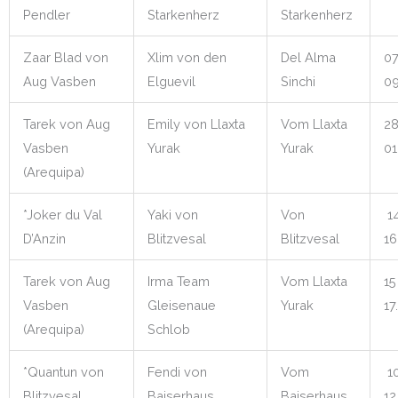
Pendler
Starkenherz
Starkenherz
Zaar Blad von
Xlim von den
Del Alma
07
Aug Vasben
Elguevil
Sinchi
09
Tarek von Aug
Emily von Llaxta
Vom Llaxta
28
Vasben
Yurak
Yurak
01
(Arequipa)
*Joker du Val
Yaki von
Von
14
D’Anzin
Blitzvesal
Blitzvesal
16
Tarek von Aug
Irma Team
Vom Llaxta
15
Vasben
Gleisenaue
Yurak
17
(Arequipa)
Schlob
*Quantun von
Fendi von
Vom
10
Blitzvesal
Baiserhaus
Baiserhaus
12