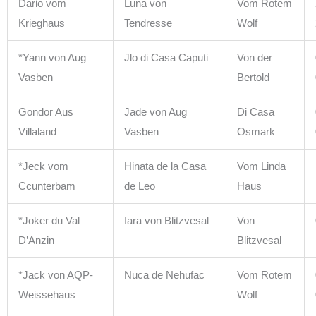
Dario vom
Luna von
Vom Rotem
Krieghaus
Tendresse
Wolf
*Yann von Aug
Jlo di Casa Caputi
Von der
Vasben
Bertold
Gondor Aus
Jade von Aug
Di Casa
Villaland
Vasben
Osmark
*Jeck vom
Hinata de la Casa
Vom Linda
Ccunterbam
de Leo
Haus
*Joker du Val
Iara von Blitzvesal
Von
D’Anzin
Blitzvesal
*Jack von AQP-
Nuca de Nehufac
Vom Rotem
Weissehaus
Wolf