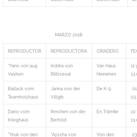
MARZO 2018
REPRODUCTOR
REPRODUCTORA
CRIADERO
FE
*Yann von aug
Inddra von
Van Haus
11 
Vasben
Blitzvesal
Heineken
13
Ballack vom
Janna von der
De K-9
01
Teamholzhaus
Villgib
03
Dario vom
Ihmchen von der
En Trámite
10 
Krieghaus
Bertold
13
*Ynuk von den
*Ayscha von
Von den
23