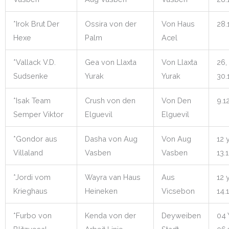
*Irok Brut Der
Ossira von der
Von Haus
28.
Hexe
Palm
Acel
*Vallack V.D.
Gea von Llaxta
Von Llaxta
26,
Sudsenke
Yurak
Yurak
30.
*Isak Team
Crush von den
Von Den
9.1
Semper Viktor
Elguevil
Elguevil
*Gondor aus
Dasha von Aug
Von Aug
12 
Villaland
Vasben
Vasben
13.
*Jordi vom
Wayra van Haus
Aus
12 
Krieghaus
Heineken
Vicsebon
14.
*Furbo von
Kenda von der
Deyweiben
04 