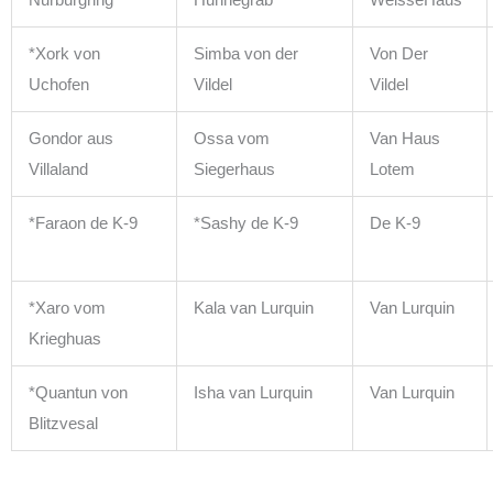
Nurburgring
Huhnegrab
WeisseHaus
*Xork von
Simba von der
Von Der
Uchofen
Vildel
Vildel
Gondor aus
Ossa vom
Van Haus
Villaland
Siegerhaus
Lotem
*Faraon de K-9
*Sashy de K-9
De K-9
*Xaro vom
Kala van Lurquin
Van Lurquin
Krieghuas
*Quantun von
Isha van Lurquin
Van Lurquin
Blitzvesal