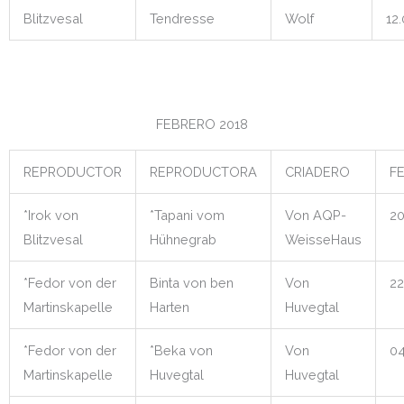
Blitzvesal
Tendresse
Wolf
12
FEBRERO 2018
REPRODUCTOR
REPRODUCTORA
CRIADERO
F
*Irok von
*Tapani vom
Von AQP-
20
Blitzvesal
Hühnegrab
WeisseHaus
*Fedor von der
Binta von ben
Von
22
Martinskapelle
Harten
Huvegtal
*Fedor von der
*Beka von
Von
04
Martinskapelle
Huvegtal
Huvegtal