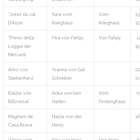
*Joker du val
Xara vom
Vom
13
D’Anzin
Krieghaus
Krieghaus
15
*Primo della
Fika von Fartay
Von Fartay
12
Loggia dei
15
Mercanti
Arko von
Yvanna von Gut
02
Starkenherz
Schreiber
04
Baldur von
Anka von ben
Vom
03
Blitzvesal
Harten
Festunghaus
Magnum de
Nayla von der
16
Casa Brava
Herlo
*Orion vom
Kina von Hans
Von Hans
0