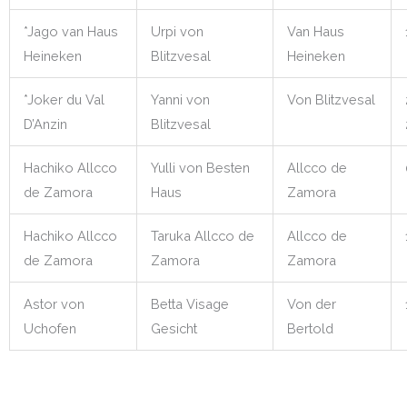
*Jago van Haus
Urpi von
Van Haus
Heineken
Blitzvesal
Heineken
*Joker du Val
Yanni von
Von Blitzvesal
D’Anzin
Blitzvesal
Hachiko Allcco
Yulli von Besten
Allcco de
de Zamora
Haus
Zamora
Hachiko Allcco
Taruka Allcco de
Allcco de
de Zamora
Zamora
Zamora
Astor von
Betta Visage
Von der
Uchofen
Gesicht
Bertold