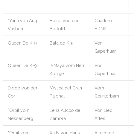
*Yann von Aug
Hezel von der
Criadero
Vasben
Bertold
HDNK
Queen De K-9
Bala de K-9
Von
Gaperhuan
Queen De K-9
J-Maya vom Herr
Von
Konige
Gaperhuan
Diogo von der
Mistica del Gran
Vom
Cor
Pajonal
Ccunterbam
*Orbit vom
Lena Allcco de
Von Lied
Nessenberg
Zamora
Arles
*Orbit vom
Xally von Haus
Allcco de