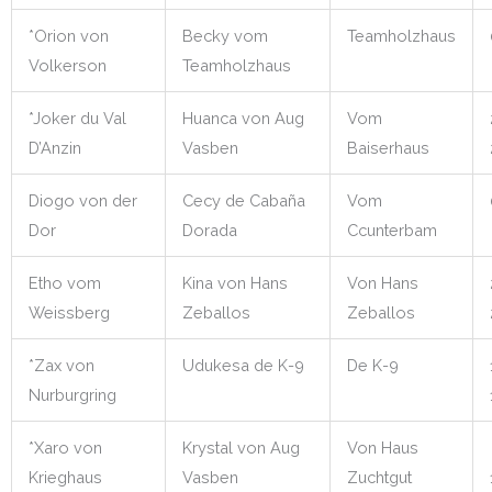
*Orion von
Becky vom
Teamholzhaus
Volkerson
Teamholzhaus
*Joker du Val
Huanca von Aug
Vom
D’Anzin
Vasben
Baiserhaus
Diogo von der
Cecy de Cabaña
Vom
Dor
Dorada
Ccunterbam
Etho vom
Kina von Hans
Von Hans
Weissberg
Zeballos
Zeballos
*Zax von
Udukesa de K-9
De K-9
Nurburgring
*Xaro von
Krystal von Aug
Von Haus
Krieghaus
Vasben
Zuchtgut