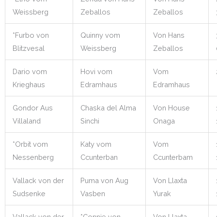
Weissberg
Zeballos
Zeballos
*Furbo von
Quinny vom
Von Hans
Blitzvesal
Weissberg
Zeballos
Dario vom
Hovi vom
Vom
Krieghaus
Edramhaus
Edramhaus
Gondor Aus
Chaska del Alma
Von House
Villaland
Sinchi
Onaga
*Orbit vom
Katy vom
Vom
Nessenberg
Ccunterban
Ccunterbam
Vallack von der
Puma von Aug
Von Llaxta
Sudsenke
Vasben
Yurak
Vallack von der
*Connie von
Von Llaxta