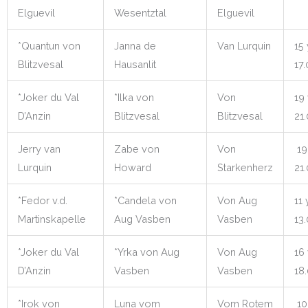
Elguevil
Wesentztal
Elguevil
*Quantun von
Janna de
Van Lurquin
15 
Blitzvesal
Hausanlit
17.
*Joker du Val
*Ilka von
Von
19 
D’Anzin
Blitzvesal
Blitzvesal
21
Jerry van
Zabe von
Von
19
Lurquin
Howard
Starkenherz
21
*Fedor v.d.
*Candela von
Von Aug
11 
Martinskapelle
Aug Vasben
Vasben
13
*Joker du Val
*Yrka von Aug
Von Aug
16 
D’Anzin
Vasben
Vasben
18
*Irok von
Luna vom
Vom Rotem
10