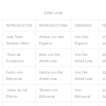
JUNIO 2018
REPRODUCTOR
REPRODUCTORA
CRIADERO
F
Isak Team
Ambar von den
Von Den
17
Semper Viktor
Elguevil
Elguevil
19
*Zeus de
Belu von Der
Von Der
16
Pozalmuro
Arbeit Linie
Arbeit Linie
18
Furbo von
Hartza von Der
Von Der
09
Blitzvesal
Arbeit Linie
Arbeit Linie
11
*Joker du Val
*Brunni von
Von
31
D’Anzin
Blitzvesal
Blitzvesal
02