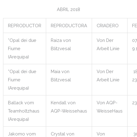
ABRIL 2018
REPRODUCTOR
REPRODUCTORA
CRIADERO
F
*Opal dei due
Raiza von
Von Der
07
Fiume
Blitzvesal
Arbeit Linie
9.
(Arequipa)
*Opal dei due
Maia von
Von Der
18
Fiume
Blitzvesal
Arbeit Linie
23
(Arequipa)
Ballack vom
Kendall von
Von AQP-
23
Teamholtzhaus
AQP-Weissehaus
WeisseHaus
(Arequipa)
Jakomo vom
Crystal von
Von
30