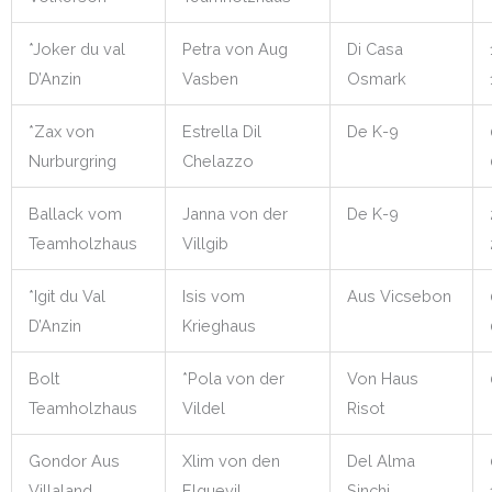
*Joker du val
Petra von Aug
Di Casa
D’Anzin
Vasben
Osmark
*Zax von
Estrella Dil
De K-9
Nurburgring
Chelazzo
Ballack vom
Janna von der
De K-9
Teamholzhaus
Villgib
*Igit du Val
Isis vom
Aus Vicsebon
D’Anzin
Krieghaus
Bolt
*Pola von der
Von Haus
Teamholzhaus
Vildel
Risot
Gondor Aus
Xlim von den
Del Alma
Villaland
Elguevil
Sinchi