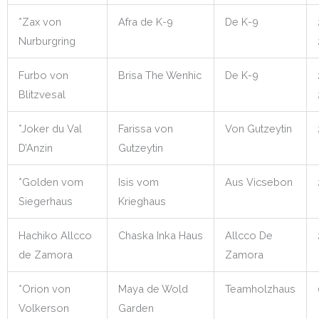
*Zax von
Afra de K-9
De K-9
Nurburgring
Furbo von
Brisa The Wenhic
De K-9
Blitzvesal
*Joker du Val
Farissa von
Von Gutzeytin
D’Anzin
Gutzeytin
*Golden vom
Isis vom
Aus Vicsebon
Siegerhaus
Krieghaus
Hachiko Allcco
Chaska Inka Haus
Allcco De
de Zamora
Zamora
*Orion von
Maya de Wold
Teamholzhaus
Volkerson
Garden