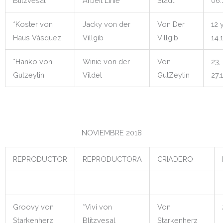
Blitzvesal
Arbeit Linie
Stadt
06.
*Koster von
Jacky von der
Von Der
12 
Haus Vásquez
Villgib
Villgib
14.
*Hanko von
Winie von der
Von
23,
Gutzeytin
Vildel
GutZeytin
27.
NOVIEMBRE 2018
REPRODUCTOR
REPRODUCTORA
CRIADERO
Groovy von
*Vivi von
Von
Starkenherz
Blitzvesal
Starkenherz