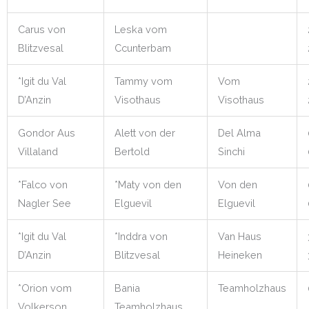
Carus von
Leska vom
Blitzvesal
Ccunterbam
*Igit du Val
Tammy vom
Vom
D’Anzin
Visothaus
Visothaus
Gondor Aus
Alett von der
Del Alma
Villaland
Bertold
Sinchi
*Falco von
*Maty von den
Von den
Nagler See
Elguevil
Elguevil
*Igit du Val
*Inddra von
Van Haus
D’Anzin
Blitzvesal
Heineken
*Orion vom
Bania
Teamholzhaus
Volkerson
Teamholzhaus