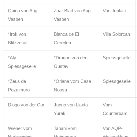
Quina von Aug
Zaar Blad von Aug
Von Juplaci
Vasben
Vasben
*Irok von
Bianca de El
Villa Solorcan
Blitzvesal
Cerrolen
*Aly
*Dragan von der
Spiessgeselle
Spiessgeselle
Gustav
*Zeus de
*Oriana vom Casa
Spiessgeselle
Pozalmuro
Nossa
Diogo von der Cor
Junno von Llaxta
Vom
Yurak
Ccunterbam
Wiener vom
Tapani vom
Von AQP-