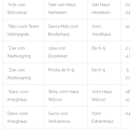
*Irok von
Yale van Haus
Van Haus
02
Blitzvesal
Heineken
Heineken
04
*Nilo vom Team
Sierra Mist vom
Vom
10
Hühnegrab
Bestinhaus
Visothaus
*Zax von
Julia von
De K-9
2 
Nurburgring
Dicarieker
4.
*Zax von
Pricila de K-9
De K-9
5 
Nurburgring
7.
*Xaro vom
Winy vom Haus
Vom Haus
08
Krieghaus
Wilcon
Wilcon
10
Dario vom
Gucci von
Vom
04
Krieghaus
Verkanissa
Edramhaus