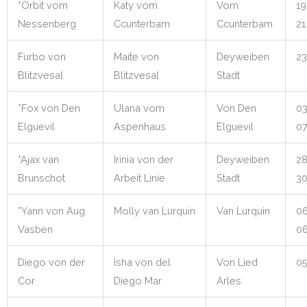
*Orbit vom
Katy vom
Vom
19
Nessenberg
Ccunterbam
Ccunterbam
21
Furbo von
Maite von
Deyweiben
23
Blitzvesal
Blitzvesal
Stadt
*Fox von Den
Ulana vom
Von Den
03
Elguevil
Aspenhaus
Elguevil
07
*Ajax van
Irinia von der
Deyweiben
28
Brunschot
Arbeit Linie
Stadt
30
*Yann von Aug
Molly van Lurquin
Van Lurquin
06
Vasben
06
Diego von der
Isha von del
Von Lied
05
Cor
Diego Mar
Arles