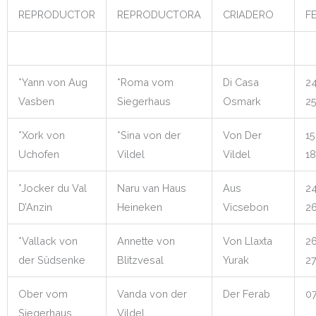
REPRODUCTOR
REPRODUCTORA
CRIADERO
F
*Yann von Aug
*Roma vom
Di Casa
24
Vasben
Siegerhaus
Osmark
25
*Xork von
*Sina von der
Von Der
15
Uchofen
Vildel
Vildel
18
*Jocker du Val
Naru van Haus
Aus
24
D’Anzin
Heineken
Vicsebon
26
*Vallack von
Annette von
Von Llaxta
26
der Sûdsenke
Blitzvesal
Yurak
27
Ober vom
Vanda von der
Der Ferab
07
Siegerhaus
Vildel