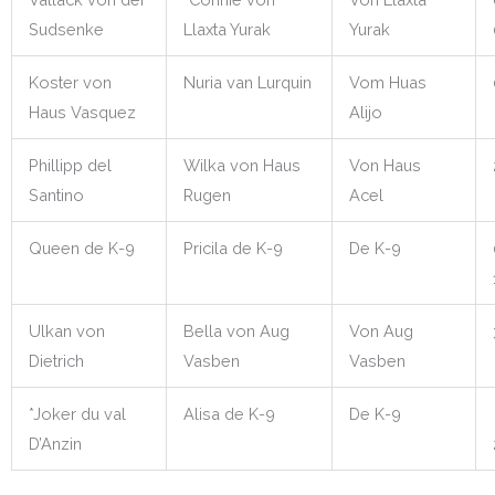
Sudsenke
Llaxta Yurak
Yurak
Koster von
Nuria van Lurquin
Vom Huas
Haus Vasquez
Alijo
Phillipp del
Wilka von Haus
Von Haus
Santino
Rugen
Acel
Queen de K-9
Pricila de K-9
De K-9
Ulkan von
Bella von Aug
Von Aug
Dietrich
Vasben
Vasben
*Joker du val
Alisa de K-9
De K-9
D’Anzin