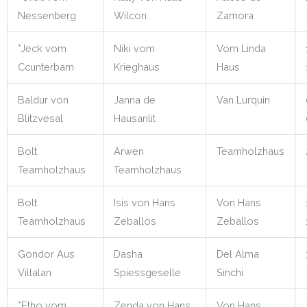
Nessenberg
Wilcon
Zamora
*Jeck vom
Niki vom
Vom Linda
Ccunterbam
Krieghaus
Haus
Baldur von
Janna de
Van Lurquin
Blitzvesal
Hausanlit
Bolt
Arwen
Teamholzhaus
Teamholzhaus
Teamholzhaus
Bolt
Isis von Hans
Von Hans
Teamholzhaus
Zeballos
Zeballos
Gondor Aus
Dasha
Del Alma
Villalan
Spiessgeselle
Sinchi
*Etho vom
Zenda von Hans
Von Hans