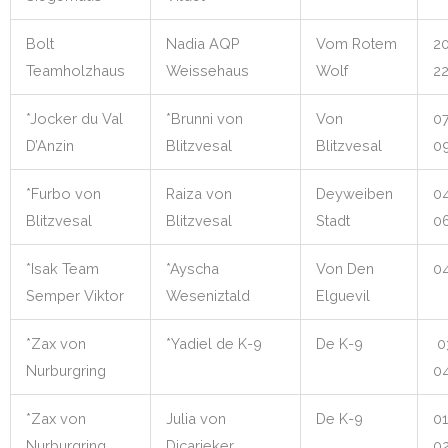
Bolt
Nadia AQP
Vom Rotem
20
Teamholzhaus
Weissehaus
Wolf
22
*Jocker du Val
*Brunni von
Von
07
D’Anzin
Blitzvesal
Blitzvesal
09
*Furbo von
Raiza von
Deyweiben
04
Blitzvesal
Blitzvesal
Stadt
06
*Isak Team
*Ayscha
Von Den
04
Semper Viktor
Weseniztald
Elguevil
*Zax von
*Yadiel de K-9
De K-9
0
Nurburgring
04
*Zax von
Julia von
De K-9
01
Nurburgring
Dicarieker
02