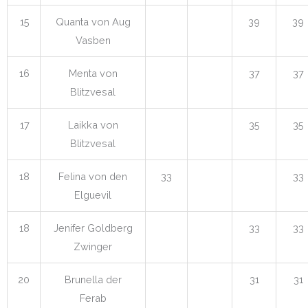
15
Quanta von Aug
39
39
Vasben
16
Menta von
37
37
Blitzvesal
17
Laikka von
35
35
Blitzvesal
18
Felina von den
33
33
Elguevil
18
Jenifer Goldberg
33
33
Zwinger
20
Brunella der
31
31
Ferab