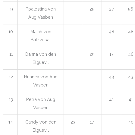
9
Ppalestina von
29
27
56
Aug Vasben
10
Maiah von
48
48
Blitzvesal
11
Danna von den
29
17
46
Elguevil
12
Huanca von Aug
43
43
Vasben
13
Petra von Aug
41
41
Vasben
14
Candy von den
23
17
40
Elguevil