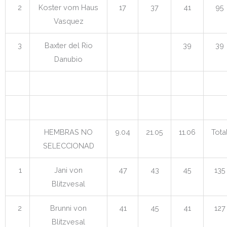
2
Koster vom Haus
17
37
41
95
Vasquez
3
Baxter del Rio
39
39
Danubio
HEMBRAS NO
9.04
21.05
11.06
Tota
SELECCIONAD
1
Jani von
47
43
45
135
Blitzvesal
2
Brunni von
41
45
41
127
Blitzvesal