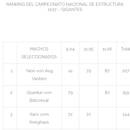
RANKING DEL CAMPEONATO NACIONAL DE ESTRUCTURA
2017 – GIGANTES
MACHOS
9.04
21.05
11.06
Tota
SELECCIONADOS
1
Yann von Aug
41
79
87
207
Vasben
2
Quantun von
79
80
159
Blitzvesal
3
Xaro vom
72
72
144
Krieghaus