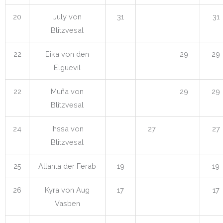
20
July von
31
31
Blitzvesal
22
Eika von den
29
29
Elguevil
22
Muña von
29
29
Blitzvesal
24
Ihssa von
27
27
Blitzvesal
25
Atlanta der Ferab
19
19
26
Kyra von Aug
17
17
Vasben