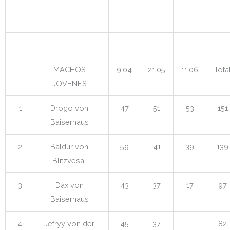
MACHOS
9.04
21.05
11.06
Tota
JOVENES
1
Drogo von
47
51
53
151
Baiserhaus
2
Baldur von
59
41
39
139
Blitzvesal
3
Dax von
43
37
17
97
Baiserhaus
4
Jefryy von der
45
37
82