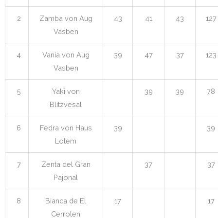
2
Zamba von Aug
43
41
43
127
Vasben
4
Vania von Aug
39
47
37
123
Vasben
5
Yaki von
39
39
78
Blitzvesal
6
Fedra von Haus
39
39
Lotem
7
Zenta del Gran
37
37
Pajonal
8
Bianca de El
17
17
Cerrolen