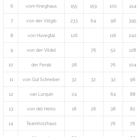
6
vom Krieghaus
155
159
100
414
7
von der Villgib
233
64
98
395
8
von Huvegtal
126
116
242
9
von der Vildel
76
52
128
10
der Ferab
28
76
104
11
von Gut Schreiber
32
32
32
96
12
van Lurquin
24
64
88
13
von del Herlo
18
26
38
82
14
Teamholzhaus
76
76