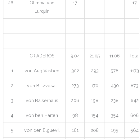
26
Olimpia van
17
17
Lurquin
CRIADEROS
9.04
21.05
11.06
Tota
1
von Aug Vasben
302
293
578
1173
2
von Blitzvesal
273
170
430
873
3
von Baiserhaus
206
198
238
642
4
von ben Harten
98
154
354
606
5
von den Elguevil
161
208
195
564