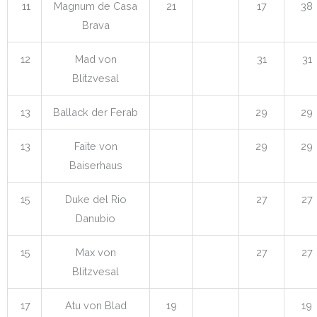
11
Magnum de Casa
21
17
38
Brava
12
Mad von
31
31
Blitzvesal
13
Ballack der Ferab
29
29
13
Faite von
29
29
Baiserhaus
15
Duke del Rio
27
27
Danubio
15
Max von
27
27
Blitzvesal
17
Atu von Blad
19
19