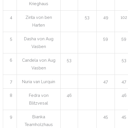
Krieghaus
4
Zinta von ben
53
49
102
Harten
5
Dasha von Aug
59
59
Vasben
6
Candela von Aug
53
53
Vasben
7
Nuria van Lurquin
47
47
8
Fedra von
46
46
Blitzvesal
9
Bianka
45
45
Teamholzhaus