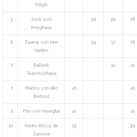
Villgib
5
Jordi vom
39
39
78
Krieghaus
6
Zaamp von ben
39
37
76
Harten
7
Ballack
41
41
Teamholzhaus
7
Manbo von der
41
41
Bertold
7
Prio von Huvegtal
41
41
10
Xacks Allcco de
39
39
Zamora