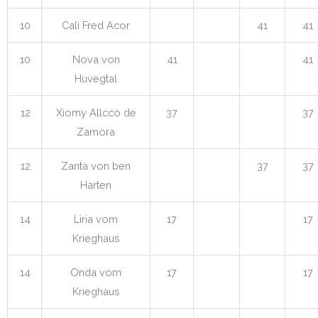
10
Cali Fred Acor
41
41
10
Nova von
41
41
Huvegtal
12
Xiomy Allcco de
37
37
Zamora
12
Zanta von ben
37
37
Harten
14
Liria vom
17
17
Krieghaus
14
Onda vom
17
17
Krieghaus