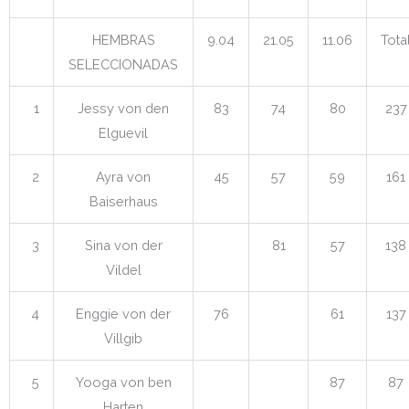
HEMBRAS
9.04
21.05
11.06
Tota
SELECCIONADAS
1
Jessy von den
83
74
80
237
Elguevil
2
Ayra von
45
57
59
161
Baiserhaus
3
Sina von der
81
57
138
Vildel
4
Enggie von der
76
61
137
Villgib
5
Yooga von ben
87
87
Harten