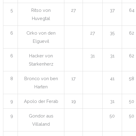
5
Ritso von
27
37
64
Huvegtal
6
Cirko von den
27
35
62
Elguevil
6
Hacker von
31
31
62
Starkenherz
8
Bronco von ben
17
41
58
Harten
9
Apolo der Ferab
19
31
50
9
Gondor aus
50
50
Villaland