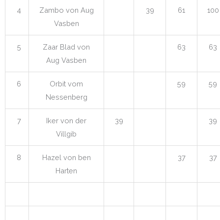
4
Zambo von Aug
39
61
100
Vasben
5
Zaar Blad von
63
63
Aug Vasben
6
Orbit vom
59
59
Nessenberg
7
Iker von der
39
39
Villgib
8
Hazel von ben
37
37
Harten