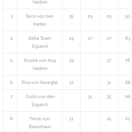
Vasben
3
Bero von ben
35
29
29
93
Harten
4
Bella Team
29
27
27
83
Elguevil
5
Krystal von Aug
39
37
76
Vasben
6
Rica von Huvegtal
37
31
68
7
Crush von den
31
35
66
Elguevil
8
Fendi von
21
41
62
Baiserhaus