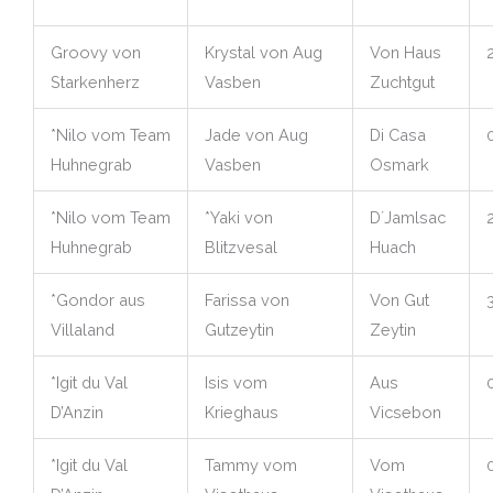
Groovy von
Krystal von Aug
Von Haus
Starkenherz
Vasben
Zuchtgut
*Nilo vom Team
Jade von Aug
Di Casa
Huhnegrab
Vasben
Osmark
*Nilo vom Team
*Yaki von
D´Jamlsac
Huhnegrab
Blitzvesal
Huach
*Gondor aus
Farissa von
Von Gut
Villaland
Gutzeytin
Zeytin
*Igit du Val
Isis vom
Aus
D’Anzin
Krieghaus
Vicsebon
*Igit du Val
Tammy vom
Vom