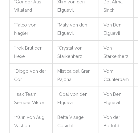
*Gondor Aus
Xlim von den
Del Alma
Villaland
Elguevil
Sinchi
*Falco von
*Maty von den
Von Den
Nagler
Elguevil
Elguevil
*Irok Brut der
*Crystal von
Von
Hexe
Starkenherz
Starkenherz
*Diogo von der
Mistica del Gran
Vom
Cor
Pajonal
Ccunterbam
*Isak Team
*Opal von den
Von Den
Semper Viktor
Elguevil
Elguevil
*Yann von Aug
Betta Visage
Von der
Vasben
Gesicht
Bertold