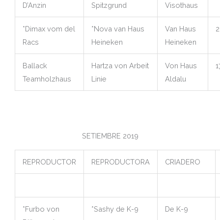
D’Anzin
Spitzgrund
Visothaus
*Dimax vom del
*Nova van Haus
Van Haus
2
Racs
Heineken
Heineken
Ballack
Hartza von Arbeit
Von Haus
1
Teamholzhaus
Linie
Aldalu
SETIEMBRE 2019
REPRODUCTOR
REPRODUCTORA
CRIADERO
*Furbo von
*Sashy de K-9
De K-9