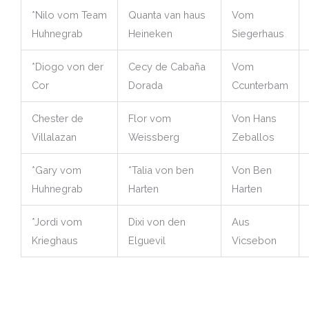
*Nilo vom Team
Quanta van haus
Vom
Huhnegrab
Heineken
Siegerhaus
*Diogo von der
Cecy de Cabaña
Vom
Cor
Dorada
Ccunterbam
Chester de
Flor vom
Von Hans
Villalazan
Weissberg
Zeballos
*Gary vom
*Talia von ben
Von Ben
Huhnegrab
Harten
Harten
*Jordi vom
Dixi von den
Aus
Krieghaus
Elguevil
Vicsebon