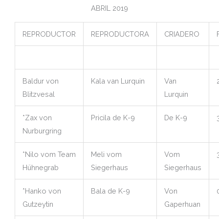
ABRIL 2019
REPRODUCTOR
REPRODUCTORA
CRIADERO
Baldur von
Kala van Lurquin
Van
Blitzvesal
Lurquin
*Zax von
Pricila de K-9
De K-9
Nurburgring
*Nilo vom Team
Meli vom
Vom
Hühnegrab
Siegerhaus
Siegerhaus
*Hanko von
Bala de K-9
Von
Gutzeytin
Gaperhuan