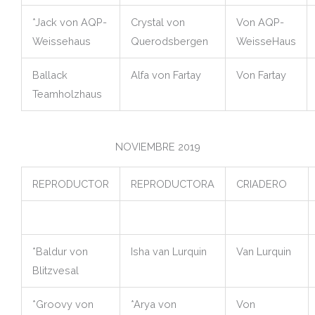
*Jack von AQP-
Crystal von
Von AQP-
Weissehaus
Querodsbergen
WeisseHaus
Ballack
Alfa von Fartay
Von Fartay
Teamholzhaus
NOVIEMBRE 2019
REPRODUCTOR
REPRODUCTORA
CRIADERO
*Baldur von
Isha van Lurquin
Van Lurquin
Blitzvesal
*Groovy von
*Arya von
Von