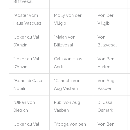
Blitzvesal
*Koster vom
Molly von der
Von Der
Haus Vasquez
Villgib
Villgib
*Joker du Val
*Maiah von
Von
D’Anzin
Blitzvesal
Blitzvesal
*Joker du Val
Cala von Haus
Von Ben
D’Anzin
Andi
Harten
*Bondi di Casa
*Candela von
Von Aug
Nobili
Aug Vasben
Vasben
*Ulkan von
Rubi von Aug
Di Casa
Dietrich
Vasben
Osmark
*Joker du Val
*Yooga von ben
Von Ben