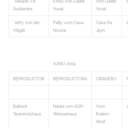
*Vallack v.d.
Emily von Llaxta
Von Llaxta
Sudsenke
Yurak
Yurak
*Jefry von der
Patty vom Casa
Casa De
Villgib
Nossa
Jijon
JUNIO 2019
REPRODUCTOR
REPRODUCTORA
CRIADERO
Ballack
Nadia von AQP-
Vom
Teamholzhaus
Weissehaus
Rotem
Wolf