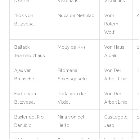
D’Anzin
Visothaus
Visothaus
*Irok von
Nuca de Nehufac
Vom
Blitzvesal
Rotem
Wolf
Ballack
Molly de K-9
Von Haus
Teamholzhaus
Aldalu
Ajax van
Filomena
Von Der
Brunschot
Spiessgesele
Arbeit Linie
Furbo von
Perla von der
Von Der
Blitzvesal
Vildel
Arbeit Linie
Baxter del Rio
Nina von del
Castlegold
Danubio
Herlo
Jaab