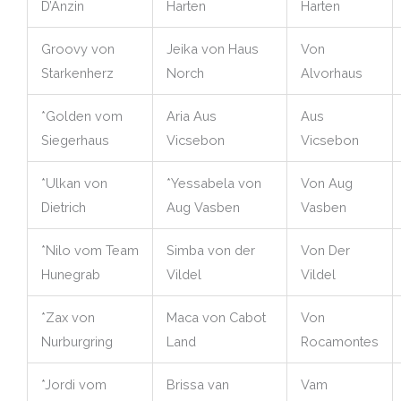
D’Anzin
Harten
Harten
Groovy von
Jeika von Haus
Von
Starkenherz
Norch
Alvorhaus
*Golden vom
Aria Aus
Aus
Siegerhaus
Vicsebon
Vicsebon
*Ulkan von
*Yessabela von
Von Aug
Dietrich
Aug Vasben
Vasben
*Nilo vom Team
Simba von der
Von Der
Hunegrab
Vildel
Vildel
*Zax von
Maca von Cabot
Von
Nurburgring
Land
Rocamontes
*Jordi vom
Brissa van
Vam