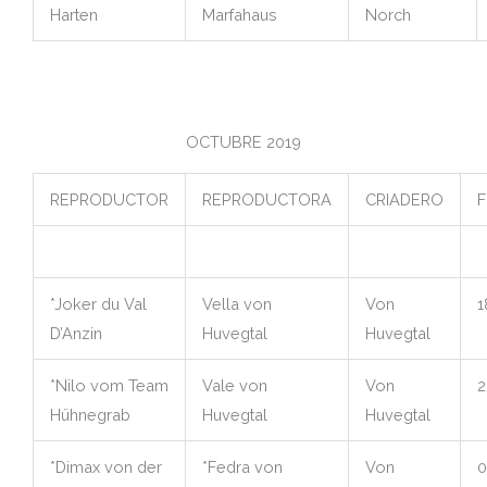
Harten
Marfahaus
Norch
OCTUBRE 2019
REPRODUCTOR
REPRODUCTORA
CRIADERO
F
*Joker du Val
Vella von
Von
1
D’Anzin
Huvegtal
Huvegtal
*Nilo vom Team
Vale von
Von
2
Hühnegrab
Huvegtal
Huvegtal
*Dimax von der
*Fedra von
Von
0