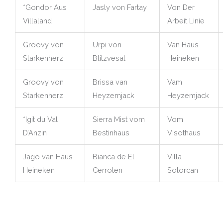
*Gondor Aus
Jasly von Fartay
Von Der
Villaland
Arbeit Linie
Groovy von
Urpi von
Van Haus
Starkenherz
Blitzvesal
Heineken
Groovy von
Brissa van
Vam
Starkenherz
Heyzemjack
Heyzemjack
*Igit du Val
Sierra Mist vom
Vom
D’Anzin
Bestinhaus
Visothaus
Jago van Haus
Bianca de El
Villa
Heineken
Cerrolen
Solorcan