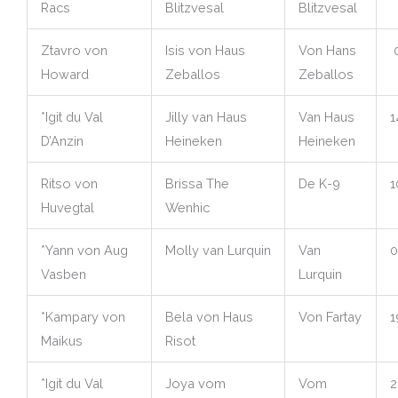
Racs
Blitzvesal
Blitzvesal
Ztavro von
Isis von Haus
Von Hans
0
Howard
Zeballos
Zeballos
*Igit du Val
Jilly van Haus
Van Haus
1
D’Anzin
Heineken
Heineken
Ritso von
Brissa The
De K-9
1
Huvegtal
Wenhic
*Yann von Aug
Molly van Lurquin
Van
0
Vasben
Lurquin
*Kampary von
Bela von Haus
Von Fartay
1
Maikus
Risot
*Igit du Val
Joya vom
Vom
2