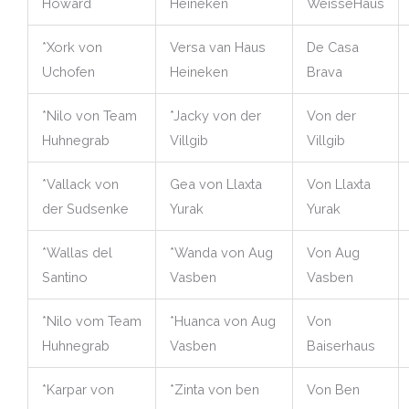
Howard
Heineken
WeisseHaus
*Xork von
Versa van Haus
De Casa
Uchofen
Heineken
Brava
*Nilo von Team
*Jacky von der
Von der
Huhnegrab
Villgib
Villgib
*Vallack von
Gea von Llaxta
Von Llaxta
der Sudsenke
Yurak
Yurak
*Wallas del
*Wanda von Aug
Von Aug
Santino
Vasben
Vasben
*Nilo vom Team
*Huanca von Aug
Von
Huhnegrab
Vasben
Baiserhaus
*Karpar von
*Zinta von ben
Von Ben