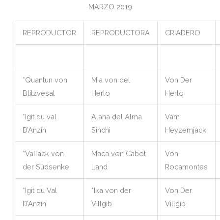
MARZO 2019
REPRODUCTOR
REPRODUCTORA
CRIADERO
*Quantun von
Mia von del
Von Der
Blitzvesal
Herlo
Herlo
*Igit du val
Alana del Alma
Vam
D’Anzin
Sinchi
Heyzemjack
*Vallack von
Maca von Cabot
Von
der Südsenke
Land
Rocamontes
*Igit du Val
*Ika von der
Von Der
D’Anzin
Villgib
Villgib