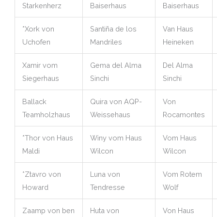
Starkenherz
Baiserhaus
Baiserhaus
*Xork von
Santiña de los
Van Haus
Uchofen
Mandriles
Heineken
Xamir vom
Gema del Alma
Del Alma
Siegerhaus
Sinchi
Sinchi
Ballack
Quira von AQP-
Von
Teamholzhaus
Weissehaus
Rocamontes
*Thor von Haus
Winy vom Haus
Vom Haus
Maldi
Wilcon
Wilcon
*Ztavro von
Luna von
Vom Rotem
Howard
Tendresse
Wolf
Zaamp von ben
Huta von
Von Haus