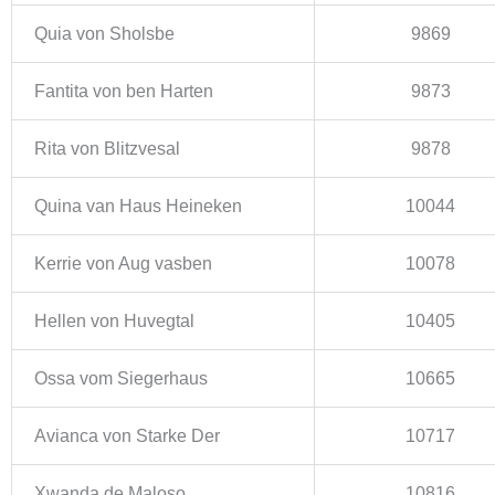
Quia von Sholsbe
9869
Fantita von ben Harten
9873
Rita von Blitzvesal
9878
Quina van Haus Heineken
10044
Kerrie von Aug vasben
10078
Hellen von Huvegtal
10405
Ossa vom Siegerhaus
10665
Avianca von Starke Der
10717
Xwanda de Maloso
10816