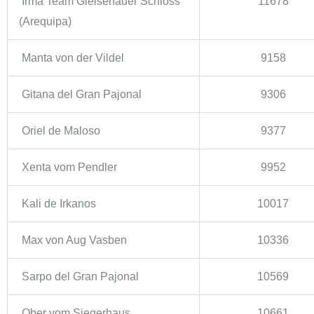
Irma Team Gleisenauer Schloss
11678
(Arequipa)
Manta von der Vildel
9158
Gitana del Gran Pajonal
9306
Oriel de Maloso
9377
Xenta vom Pendler
9952
Kali de Irkanos
10017
Max von Aug Vasben
10336
Sarpo del Gran Pajonal
10569
Ober vom Siegerhaus
10661