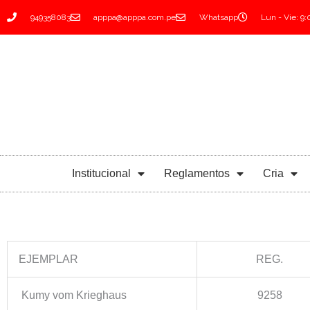
Ir
949358083
apppa@apppa.com.pe
Whatsapp
Lun - Vie: 9
al
contenido
Institucional
Reglamentos
Cria
EJEMPLAR
REG.
Kumy vom Krieghaus
9258