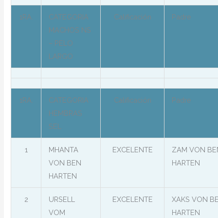
1RA.
CATEGORIA
Calificación
Padre
MACHOS NS
– PELO
LARGO
1RA.
CATEGORIA
Calificación
Padre
HEMBRAS
SEL
1
MHANTA
EXCELENTE
ZAM VON BE
VON BEN
HARTEN
HARTEN
2
URSELL
EXCELENTE
XAKS VON B
VOM
HARTEN