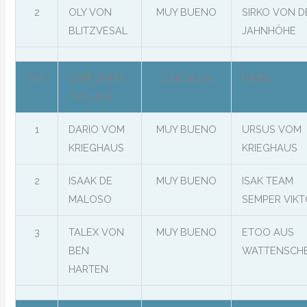
2
OLY VON
MUY BUENO
SIRKO VON D
BLITZVESAL
JAHNHÖHE
3RA.
CATEGORIA
Calificación
Padre
MACHOS
1
DARIO VOM
MUY BUENO
URSUS VOM
KRIEGHAUS
KRIEGHAUS
2
ISAAK DE
MUY BUENO
ISAK TEAM
MALOSO
SEMPER VIK
3
TALEX VON
MUY BUENO
ETOO AUS
BEN
WATTENSCHE
HARTEN