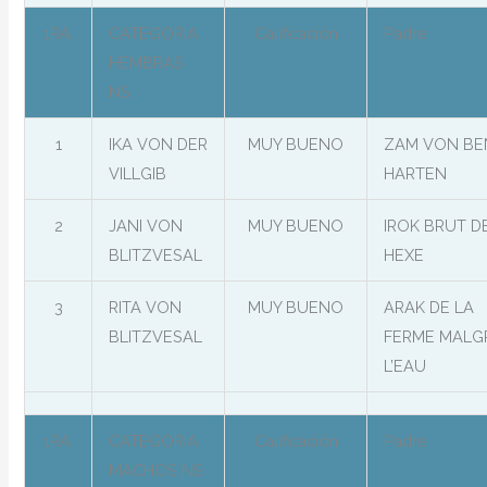
1RA.
CATEGORIA
Calificación
Padre
HEMBRAS
NS
1
IKA VON DER
MUY BUENO
ZAM VON BE
VILLGIB
HARTEN
2
JANI VON
MUY BUENO
IROK BRUT D
BLITZVESAL
HEXE
3
RITA VON
MUY BUENO
ARAK DE LA
BLITZVESAL
FERME MALG
L’EAU
1RA.
CATEGORIA
Calificación
Padre
MACHOS NS