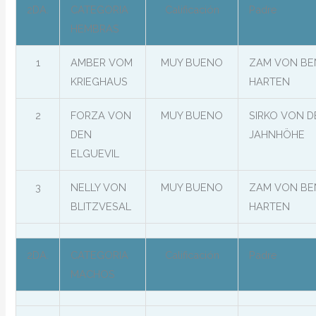
2DA.
CATEGORIA
Calificación
Padre
HEMBRAS
1
AMBER VOM
MUY BUENO
ZAM VON BE
KRIEGHAUS
HARTEN
2
FORZA VON
MUY BUENO
SIRKO VON D
DEN
JAHNHÖHE
ELGUEVIL
3
NELLY VON
MUY BUENO
ZAM VON BE
BLITZVESAL
HARTEN
2DA.
CATEGORIA
Calificación
Padre
MACHOS