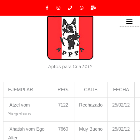
Ir
F
I
P
W
M
a
n
h
h
a
al
c
s
o
a
i
e
t
n
t
l
contenido
b
a
e
s
-
o
g
a
b
o
r
p
u
k
a
p
l
-
m
k
f
Aptos para Cria 2012
EJEMPLAR
REG.
CALIF.
FECHA
Atzel vom
7122
Rechazado
25/02/12
Siegerhaus
Xhatish vom Ego
7660
Muy Bueno
25/02/12
Alter