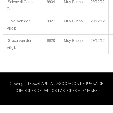
Selene di Casa
9904
Muy Bueno
29/12/12
Caputi
Goldi von der
9927
Muy Bueno
29/12/12
Villgib
Greca von der
9928
Muy Bueno
29/12/12
Villgib
Copyright © 2026
APPPA - ASOCIACIÓN PERUANA DE
CRIADORES DE PERROS PASTORES ALEMANES