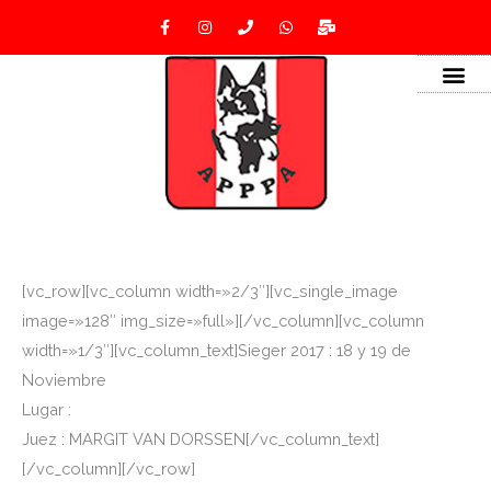
Ir
F
I
P
W
M
a
n
h
h
a
al
c
s
o
a
i
e
t
n
t
l
contenido
b
a
e
s
-
o
g
a
b
o
r
p
u
k
a
p
l
-
m
k
f
[vc_row][vc_column width=»2/3″][vc_single_image
image=»128″ img_size=»full»][/vc_column][vc_column
width=»1/3″][vc_column_text]Sieger 2017 : 18 y 19 de
Noviembre
Lugar :
Juez : MARGIT VAN DORSSEN[/vc_column_text]
[/vc_column][/vc_row]