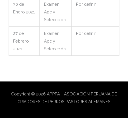
30 de
Examen
Por definir
Enero 2021
Apc y
Seleccción
27 de
Examen
Por definir
Febrero
Apc y
2021
Seleccción
Copyright © 2026
APPPA - ASOCIACIÓN PERUANA DE
CRIADORES DE PERROS PASTORES ALEMANES