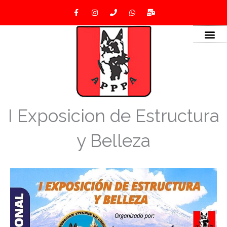
Ir
F
I
P
W
M
a
n
h
h
a
al
c
s
o
a
i
e
t
n
t
l
contenido
b
a
e
s
-
o
g
a
b
o
r
p
u
k
a
p
l
-
m
k
f
I Exposicion de Estructura
y Belleza