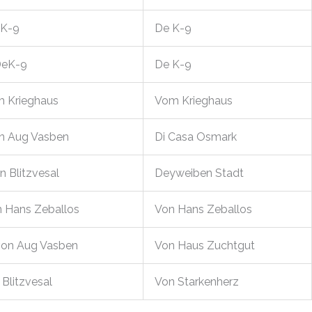
 K-9
De K-9
DeK-9
De K-9
m Krieghaus
Vom Krieghaus
on Aug Vasben
Di Casa Osmark
n Blitzvesal
Deyweiben Stadt
n Hans Zeballos
Von Hans Zeballos
von Aug Vasben
Von Haus Zuchtgut
 Blitzvesal
Von Starkenherz