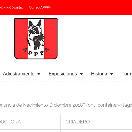
:00 - 5:00pm
Correo APPPA
Adiestramiento
Exposiciones
Historia
Form
uncia de Nacimiento Diciembre 2018″ font_container=»tag:h3
DUCTORA
CRIADERO