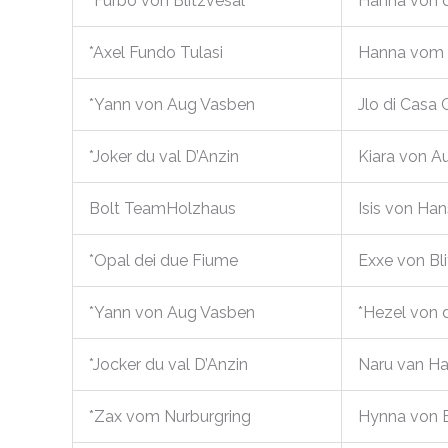
*Furbo von Blitzvesal
Hanna von de
*Axel Fundo Tulasi
Hanna vom 
*Yann von Aug Vasben
Jlo di Casa 
*Joker du val D’Anzin
Kiara von A
Bolt TeamHolzhaus
Isis von Ha
*Opal dei due Fiume
Exxe von Bl
*Yann von Aug Vasben
*Hezel von 
*Jocker du val D’Anzin
Naru van Ha
*Zax vom Nurburgring
Hynna von B