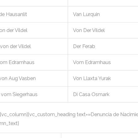
de Hausanlit
Van Lurquin
on der Vildel
Von Der Vildel
von der Vildel
Der Ferab
 vom Edramhaus
Vom Edramhaus
von Aug Vasben
Von Llaxta Yurak
 vom Siegerhaus
Di Casa Osmark
[vc_column][vc_custom_heading text=»Denuncia de Nacimie
umn_text]