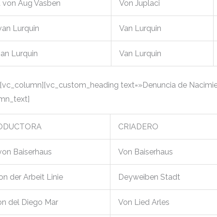
 von Aug Vasben
Von Juplaci
van Lurquin
Van Lurquin
van Lurquin
Van Lurquin
[vc_column][vc_custom_heading text=»Denuncia de Nacimi
umn_text]
ODUCTORA
CRIADERO
von Baiserhaus
Von Baiserhaus
von der Arbeit Linie
Deyweiben Stadt
on del Diego Mar
Von Lied Arles