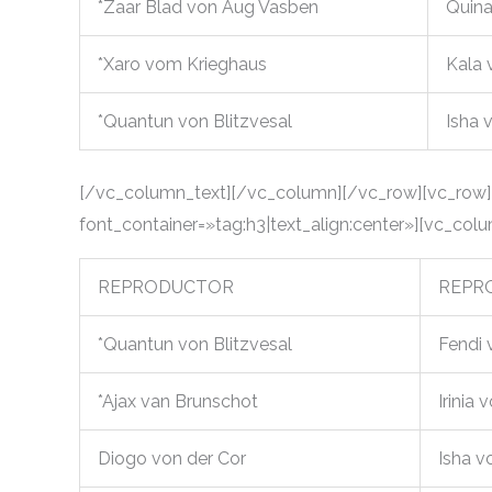
*Zaar Blad von Aug Vasben
Quina
*Xaro vom Krieghaus
Kala 
*Quantun von Blitzvesal
Isha 
[/vc_column_text][/vc_column][/vc_row][vc_row]
font_container=»tag:h3|text_align:center»][vc_col
REPRODUCTOR
REPR
*Quantun von Blitzvesal
Fendi 
*Ajax van Brunschot
Irinia 
Diogo von der Cor
Isha v