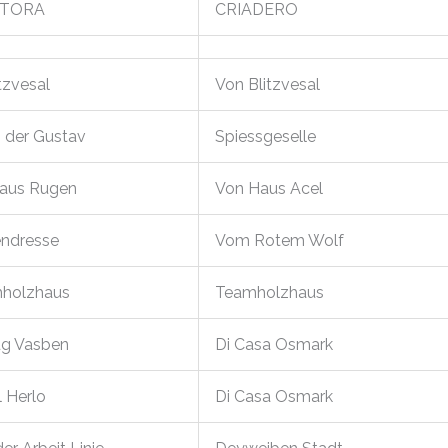
TORA
CRIADERO
itzvesal
Von Blitzvesal
 der Gustav
Spiessgeselle
Haus Rugen
Von Haus Acel
endresse
Vom Rotem Wolf
holzhaus
Teamholzhaus
ug Vasben
Di Casa Osmark
l Herlo
Di Casa Osmark