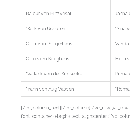
Baldur von Blitzvesal
Janna 
*Xork von Uchofen
*Sina v
Ober vom Siegerhaus
Vanda 
Otto vom Krieghaus
Hotti
*Vallack von der Sudsenke
Puma 
*Yann von Aug Vasben
*Roma
[/vc_column_text][/vc_column][/vc_row][vc_row]
font_container=»tag:h3|text_align:center»][vc_col