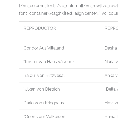
[/vc_column_text][/vc_column][/vc_row][vc_row
font_container=»tag:h3|text_align:center»][vc_col
REPRODUCTOR
REPR
Gondor Aus Villaland
Dasha 
*Koster van Haus Vásquez
Nuria 
Baldur von Blitzvesal
Anka v
*Ulkan von Dietrich
*Bella
Dario vom Krieghaus
Hovi 
*Orion vom Volkerson
Bania