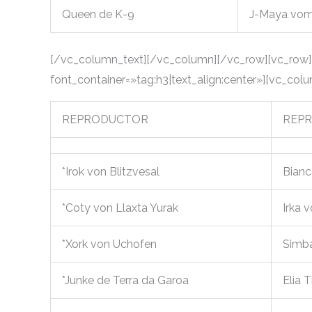
Queen de K-9
J-Maya vom
[/vc_column_text][/vc_column][/vc_row][vc_row]
font_container=»tag:h3|text_align:center»][vc_col
REPRODUCTOR
REP
*Irok von Blitzvesal
Bianc
*Coty von Llaxta Yurak
Irka 
*Xork von Uchofen
Simba
*Junke de Terra da Garoa
Elia 