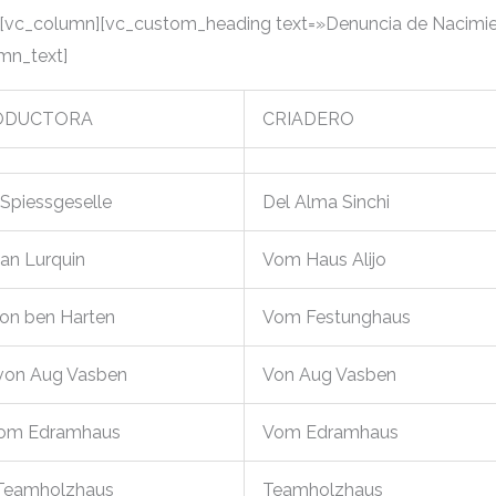
][vc_column][vc_custom_heading text=»Denuncia de Nacimi
umn_text]
ODUCTORA
CRIADERO
Spiessgeselle
Del Alma Sinchi
van Lurquin
Vom Haus Alijo
on ben Harten
Vom Festunghaus
 von Aug Vasben
Von Aug Vasben
vom Edramhaus
Vom Edramhaus
 Teamholzhaus
Teamholzhaus