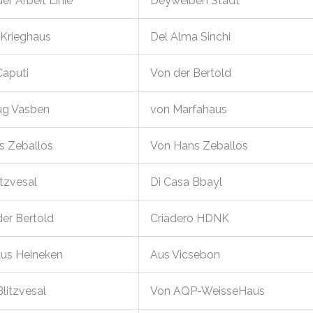
r Arbeit Linie
Deyweiben Stadt
Krieghaus
Del Alma Sinchi
Caputi
Von der Bertold
ug Vasben
von Marfahaus
ns Zeballos
Von Hans Zeballos
itzvesal
Di Casa Bbayl
der Bertold
Criadero HDNK
us Heineken
Aus Vicsebon
litzvesal
Von AQP-WeisseHaus